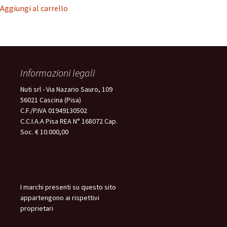
Aggiungi al carrello
Informazioni legali
Nuti srl - Via Nazario Sauro, 109
56021 Cascina (Pisa)
C.F./P.IVA 01949130502
C.C.I.A.A Pisa REA N° 168072 Cap.
Soc. € 10.000,00
I marchi presenti su questo sito
appartengono ai rispettivi
proprietari