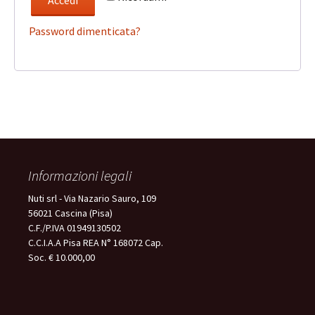
Accedi
Password dimenticata?
Informazioni legali
Nuti srl - Via Nazario Sauro, 109
56021 Cascina (Pisa)
C.F./P.IVA 01949130502
C.C.I.A.A Pisa REA N° 168072 Cap.
Soc. € 10.000,00